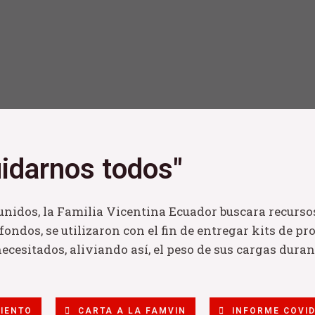
idarnos todos"
unidos, la Familia Vicentina Ecuador buscara recurs
ondos, se utilizaron con el fin de entregar kits de p
necesitados, aliviando así, el peso de sus cargas dur
IENTO
CARTA A LA FAMVIN
INFORME COVID